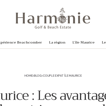
xpérience Beachcomber
La région
L’île Maurice
Le
HOME
BLOG
COUPLE EXPAT ÎLE MAURICE
urice : Les avantage