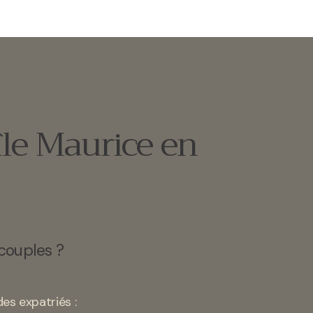
île Maurice en
 couples ?
es expatriés :