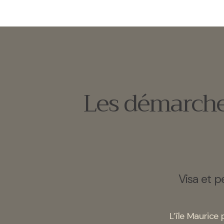
Les démarches
Visa et p
L’île Maurice