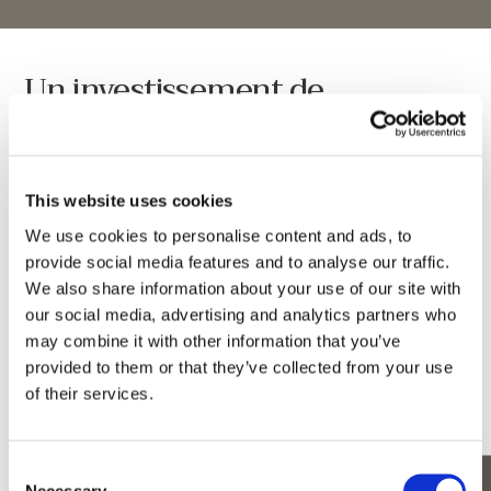
Un investissement de
confiance : Pourquoi ce projet
se distingue-t-il ?
This website uses cookies
Toutes les opportunités immobilières ne se valent
We use cookies to personalise content and ads, to
pas. Ce qui fait la singularité d’Harmonie Golf &
provide social media features and to analyse our traffic.
Beach Estate, c’est son exigence constante en
We also share information about your use of our site with
matière de qualité, d’exclusivité et de valeur à long
our social media, advertising and analytics partners who
terme. Il s’agit d’un développement à faible densité,
may combine it with other information that you’ve
provided to them or that they’ve collected from your use
composé d’un nombre volontairement limité de
of their services.
villas afin de préserver l’espace, la quiétude et
l’intégrité du domaine.
Consent
Necessary